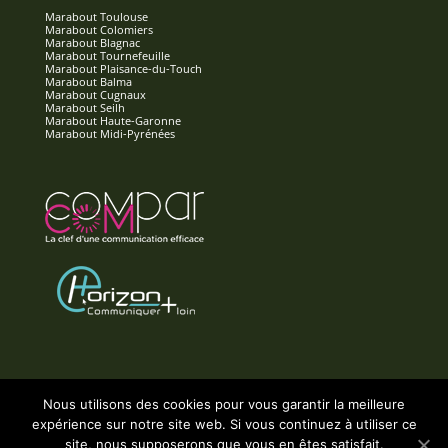
Marabout Toulouse
Marabout Colomiers
Marabout Blagnac
Marabout Tournefeuille
Marabout Plaisance-du-Touch
Marabout Balma
Marabout Cugnaux
Marabout Seilh
Marabout Haute-Garonne
Marabout Midi-Pyrénées
Nous utilisons des cookies pour vous garantir la meilleure
expérience sur notre site web. Si vous continuez à utiliser ce
Accueil
Contact
Mentions Légales
site, nous supposerons que vous en êtes satisfait.