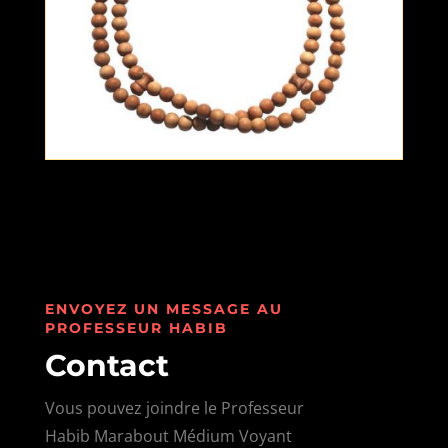
ENVOYEZ UN MESSAGE AU
PROFESSEUR HABIB
Contact
Vous pouvez joindre le Professeur
Habib Marabout Médium Voyant