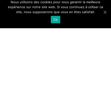
Nous utilisons des cookies pour vous garantir la meilleure
Marabout Blagnac
Marabout Tournefeuille
expérience sur notre site web. Si vous continuez à utiliser ce
Marabout Plaisance-du-Touch
site, nous supposerons que vous en êtes satisfait.
Marabout Balma
Marabout Cugnaux
Marabout Seilh
Ok
Marabout Haute-Garonne
Marabout Midi-Pyrénées
Accueil
Contact
Mentions Légales