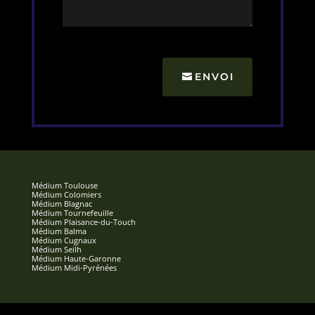
ENVOI
Médium Toulouse
Médium Colomiers
Médium Blagnac
Médium Tournefeuille
Médium Plaisance-du-Touch
Médium Balma
Médium Cugnaux
Médium Seilh
Médium Haute-Garonne
Médium Midi-Pyrénées
Marabout Toulouse
Marabout Colomiers