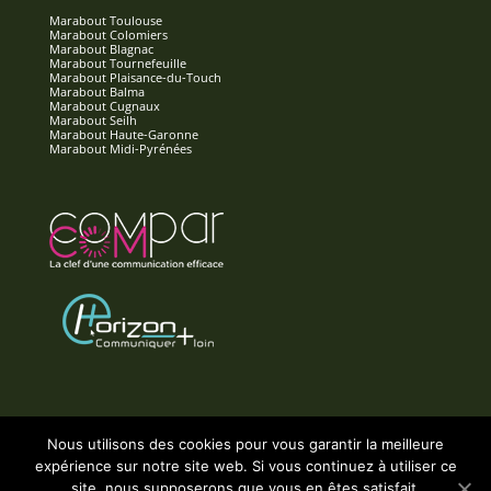
Marabout Toulouse
Marabout Colomiers
Marabout Blagnac
Marabout Tournefeuille
Marabout Plaisance-du-Touch
Marabout Balma
Marabout Cugnaux
Marabout Seilh
Marabout Haute-Garonne
Marabout Midi-Pyrénées
Nous utilisons des cookies pour vous garantir la meilleure
expérience sur notre site web. Si vous continuez à utiliser ce
Accueil
Contact
Mentions Légales
site, nous supposerons que vous en êtes satisfait.