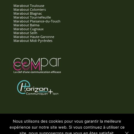
Marabout Toulouse
Marabout Colomiers
Marabout Blagnac
Marabout Tournefeuille
Marabout Plaisance-du-Touch
Marabout Balma
Marabout Cugnaux
Marabout Seilh
Marabout Haute-Garonne
Marabout Midi-Pyrénées
Nous utilisons des cookies pour vous garantir la meilleure
expérience sur notre site web. Si vous continuez à utiliser ce
Accueil
Contact
Mentions Légales
site, nous supposerons que vous en êtes satisfait.